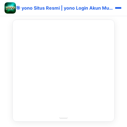
🎯 yono Situs Resmi | yono Login Akun Mudah