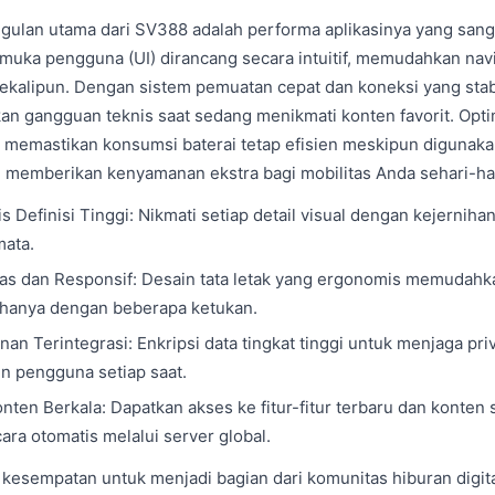
gulan utama dari SV388 adalah performa aplikasinya yang san
muka pengguna (UI) dirancang secara intuitif, memudahkan nav
kalipun. Dengan sistem pemuatan cepat dan koneksi yang stabi
kan gangguan teknis saat sedang menikmati konten favorit. Opti
ni memastikan konsumsi baterai tetap efisien meskipun digunak
 memberikan kenyamanan ekstra bagi mobilitas Anda sehari-har
s Definisi Tinggi: Nikmati setiap detail visual dengan kejernih
ata.
as dan Responsif: Desain tata letak yang ergonomis memudahk
r hanya dengan beberapa ketukan.
n Terintegrasi: Enkripsi data tingkat tinggi untuk menjaga pri
 pengguna setiap saat.
ten Berkala: Dapatkan akses ke fitur-fitur terbaru dan konten 
ara otomatis melalui server global.
kesempatan untuk menjadi bagian dari komunitas hiburan digit