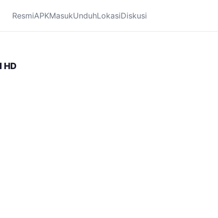
Resmi
APK
Masuk
Unduh
Lokasi
Diskusi
l HD