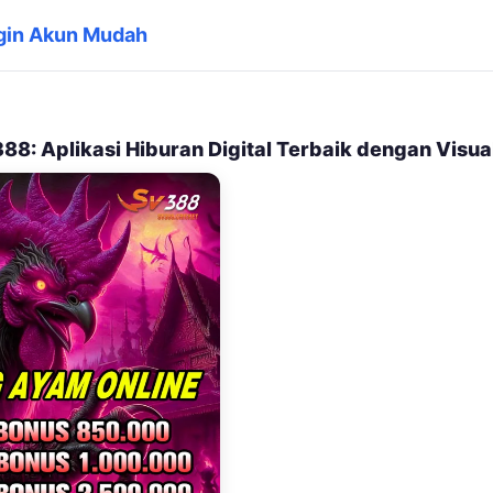
ogin Akun Mudah
88: Aplikasi Hiburan Digital Terbaik dengan Visua