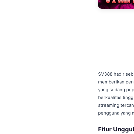
SV388 hadir seba
memberikan peng
yang sedang pop
berkualitas ting
streaming tercan
pengguna yang me
Fitur Unggu