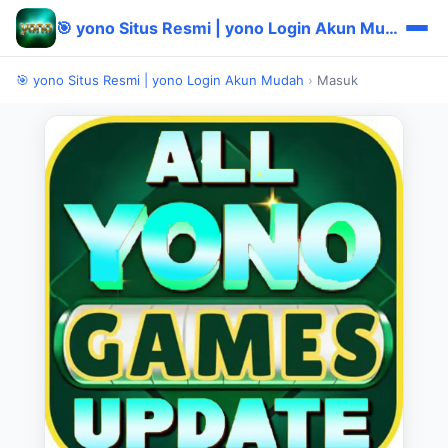
🎯 yono Situs Resmi | yono Login Akun Mudah
🎯 yono Situs Resmi | yono Login Akun Mudah
›
Masuk