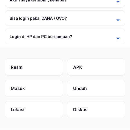
Bisa login pakai DANA / OVO?
Login di HP dan PC bersamaan?
Resmi
APK
Masuk
Unduh
Lokasi
Diskusi