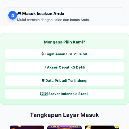
🎮 Masuk ke akun Anda
4
Mulai bermain dengan saldo dan bonus Anda
Mengapa Pilih Kami?
🔒 Login Aman SSL 256-bit
⚡ Akses Cepat <5 Detik
🛡️ Data Pribadi Terlindungi
🇮🇩 Server Indonesia Stabil
Tangkapan Layar Masuk