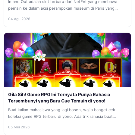
In and Out adalah slot terbaru dari NetEnt yang membawa
pemain ke dalam aksi perampokan museum di Paris yang
penuh...
04 Agu 2026
Gila Sih! Game RPG Ini Ternyata Punya Rahasia
Tersembunyi yang Baru Gue Temuin di yono!
Buat kalian mahasiswa yang lagi bosen, wajib banget cek
koleksi game RPG terbaru di yono. Ada trik rahasia buat
dapet...
05 Mei 2026