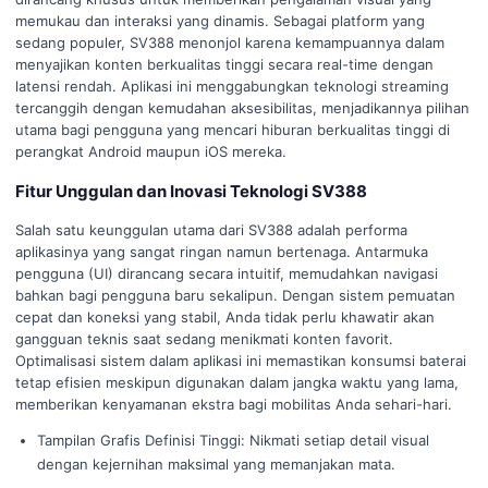
memukau dan interaksi yang dinamis. Sebagai platform yang
sedang populer, SV388 menonjol karena kemampuannya dalam
menyajikan konten berkualitas tinggi secara real-time dengan
latensi rendah. Aplikasi ini menggabungkan teknologi streaming
tercanggih dengan kemudahan aksesibilitas, menjadikannya pilihan
utama bagi pengguna yang mencari hiburan berkualitas tinggi di
perangkat Android maupun iOS mereka.
Fitur Unggulan dan Inovasi Teknologi SV388
Salah satu keunggulan utama dari SV388 adalah performa
aplikasinya yang sangat ringan namun bertenaga. Antarmuka
pengguna (UI) dirancang secara intuitif, memudahkan navigasi
bahkan bagi pengguna baru sekalipun. Dengan sistem pemuatan
cepat dan koneksi yang stabil, Anda tidak perlu khawatir akan
gangguan teknis saat sedang menikmati konten favorit.
Optimalisasi sistem dalam aplikasi ini memastikan konsumsi baterai
tetap efisien meskipun digunakan dalam jangka waktu yang lama,
memberikan kenyamanan ekstra bagi mobilitas Anda sehari-hari.
Tampilan Grafis Definisi Tinggi: Nikmati setiap detail visual
dengan kejernihan maksimal yang memanjakan mata.